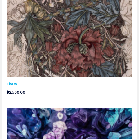
Irises
$
2,500.00